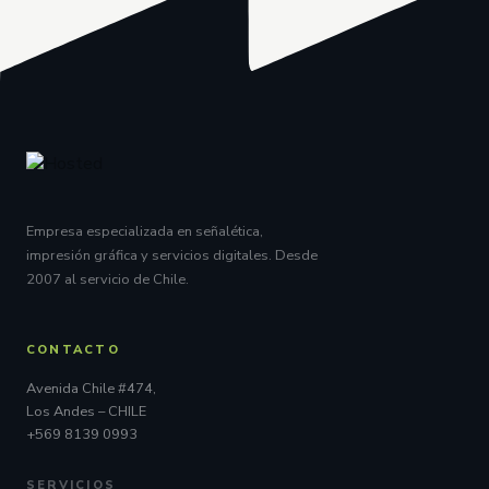
Empresa especializada en señalética,
impresión gráfica y servicios digitales. Desde
2007 al servicio de Chile.
CONTACTO
Avenida Chile #474,
Los Andes – CHILE
+569 8139 0993
SERVICIOS