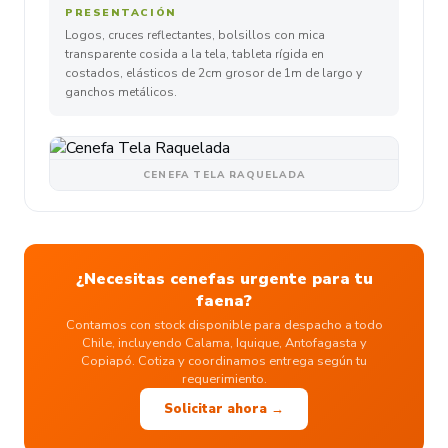
PRESENTACIÓN
Logos, cruces reflectantes, bolsillos con mica
transparente cosida a la tela, tableta rígida en
costados, elásticos de 2cm grosor de 1m de largo y
ganchos metálicos.
CENEFA TELA RAQUELADA
¿Necesitas cenefas urgente para tu
faena?
Contamos con stock disponible para despacho a todo
Chile, incluyendo Calama, Iquique, Antofagasta y
Copiapó. Cotiza y coordinamos entrega según tu
requerimiento.
Solicitar ahora →