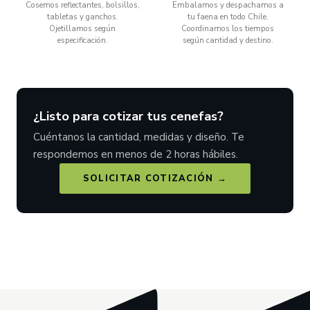
Cosemos reflectantes, bolsillos,
Embalamos y despachamos a
tabletas y ganchos.
tu faena en todo Chile.
Ojetillamos según
Coordinamos los tiempos
especificación.
según cantidad y destino.
¿Listo para cotizar tus cenefas?
Cuéntanos la cantidad, medidas y diseño. Te
respondemos en menos de 2 horas hábiles.
SOLICITAR COTIZACIÓN →